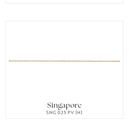
Singapore
SNG 025 PV [H]