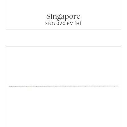
Singapore
SNG 020 PV [H]