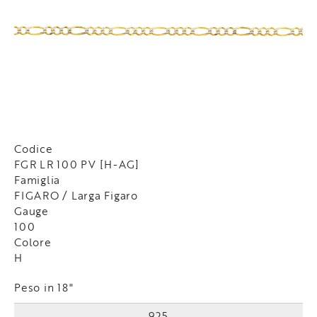
Codice
FGR LR 100 PV [H-AG]
Famiglia
FIGARO / Larga Figaro
Gauge
100
Colore
H
Peso in 18"
925