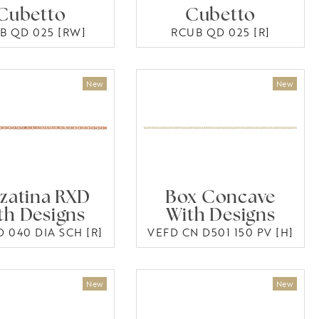
Cubetto
Cubetto
B QD 025 [RW]
RCUB QD 025 [R]
zatina RXD
Box Concave
th Designs
With Designs
 040 DIA SCH [R]
VEFD CN D501 150 PV [H]