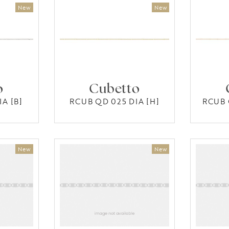
o
Cubetto
A [B]
RCUB QD 025 DIA [H]
RCUB 