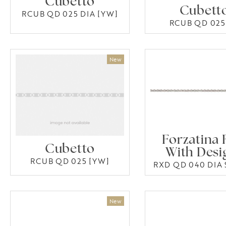
Cubetto
Cubett
RCUB QD 025 DIA [YW]
RCUB QD 025 
Forzatina
Cubetto
With Desi
RCUB QD 025 [YW]
RXD QD 040 DIA 