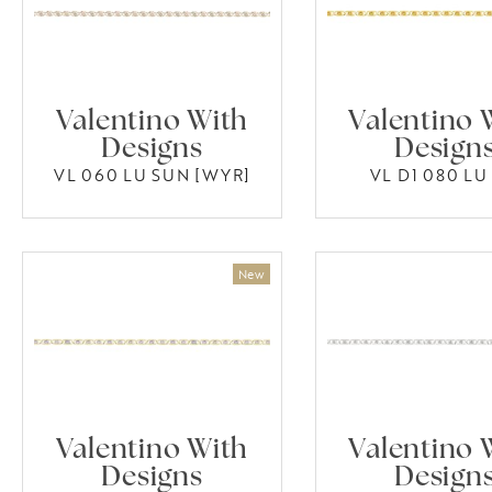
Valentino With
Valentino 
Designs
Design
VL 060 LU SUN [WYR]
VL D1 080 LU 
Valentino With
Valentino 
Designs
Design