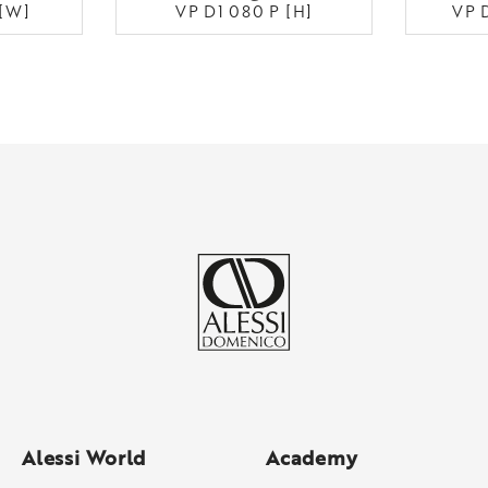
 [W]
VP D1 080 P [H]
VP 
Alessi World
Academy