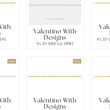
With
Val
Valentino With
s
Designs
[H]
VL D1
VL D1 080 LU [RW]
With
Valentino With
Val
s
Designs