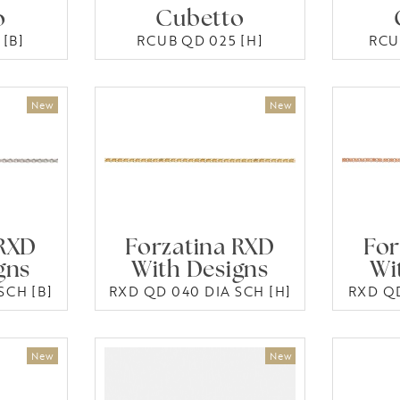
o
Cubetto
[B]
RCUB QD 025 [H]
RCU
 RXD
Forzatina RXD
For
gns
With Designs
Wi
SCH [B]
RXD QD 040 DIA SCH [H]
RXD QD