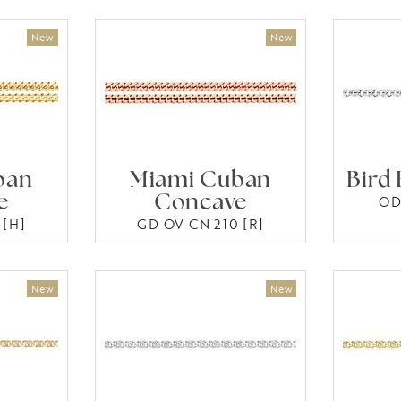
ban
Miami Cuban
Bird
e
Concave
OD
 [H]
GD OV CN 210 [R]