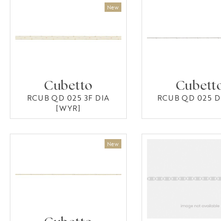
Cubetto
Cubett
RCUB QD 025 3F DIA
RCUB QD 025 DI
[WYR]