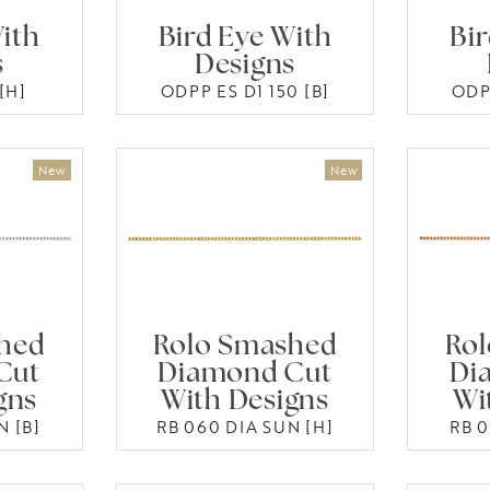
ith
Bird Eye With
Bi
s
Designs
[H]
ODPP ES D1 150 [B]
ODPP
hed
Rolo Smashed
Ro
Cut
Diamond Cut
Di
gns
With Designs
Wi
N [B]
RB 060 DIA SUN [H]
RB 0