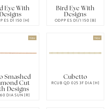
rd Eye With
Bird Eye With
Designs
Designs
 ES D1 150 [H]
ODPP ES D1/1 150 [B]
lo Smashed
Cubetto
amond Cut
RCUB QD 025 3F DIA [H]
th Designs
60 DIA SUN [R]