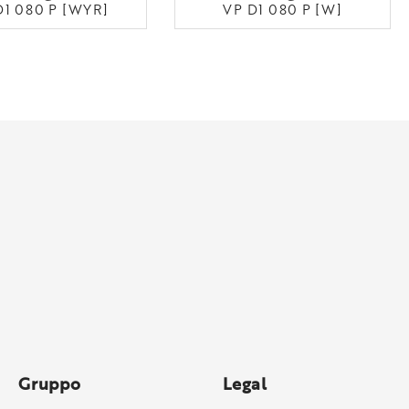
D1 080 P [WYR]
VP D1 080 P [W]
Gruppo
Legal