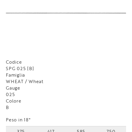
Codice
SPG 025 [B]
Famiglia
WHEAT / Wheat
Gauge
025
Colore
B
Peso in 18"
375
417
585
750