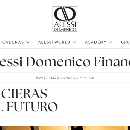
CADENAS
ALESSI WORLD
ACADEMY
GR
lessi Domenico Finan
HOME
ALESSI DOMENICO FINANCE
NCIERAS
L FUTURO