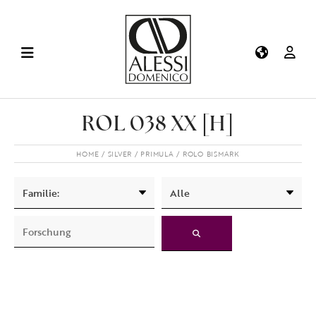
ROL 038 XX [H]
HOME
SILVER
PRIMULA
ROLO BISMARK