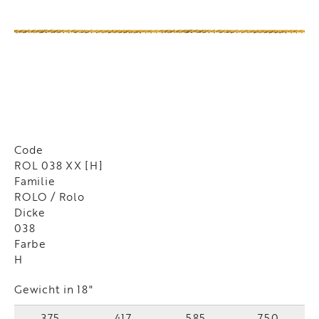
Code
ROL 038 XX [H]
Familie
ROLO / Rolo
Dicke
038
Farbe
H
Gewicht in 18"
375
417
585
750