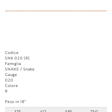
Codice
SNK 020 [R]
Famiglia
SNAKE / Snake
Gauge
020
Colore
R
Peso in 18"
375
417
585
750