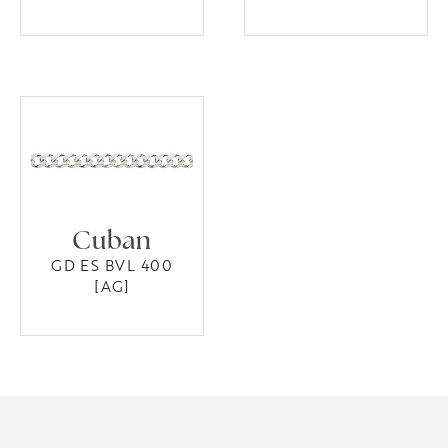
Cuban
GD ES BVL 400
[AG]