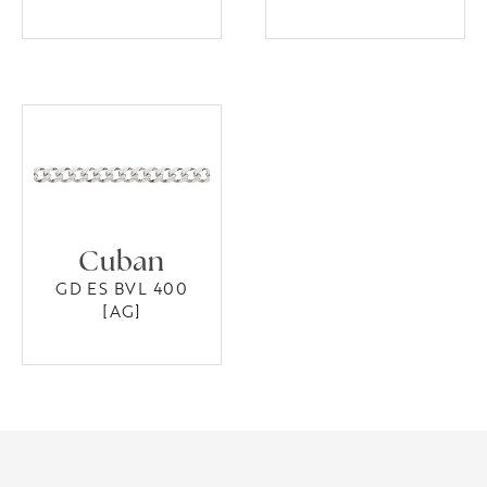
Cuban
GD ES BVL 400
[AG]