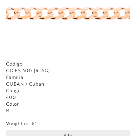
Código
GD ES 400 [R-AG]
Familia
CUBAN / Cuban
Gauge
400
Color
R
Weight in 18"
925